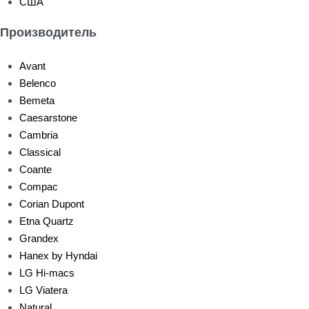
США
Производитель
Avant
Belenco
Bemeta
Caesarstone
Cambria
Classical
Coante
Compac
Corian Dupont
Etna Quartz
Grandex
Hanex by Hyndai
LG Hi-macs
LG Viatera
Natural