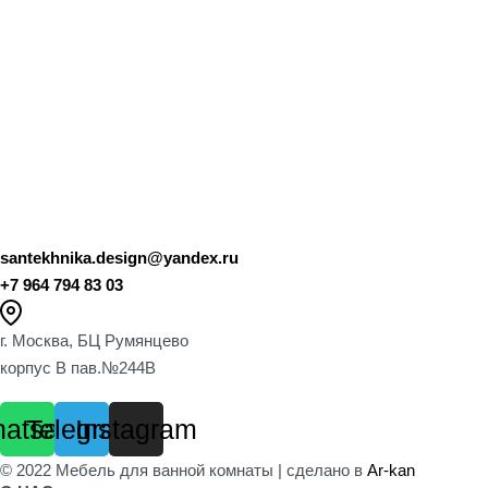
santekhnika.design@yandex.ru
+7 964 794 83 03
г. Москва, БЦ Румянцево
корпус B пав.№244B
atsapp
Telegram
Instagram
© 2022 Мебель для ванной комнаты | сделано в
Ar-kan