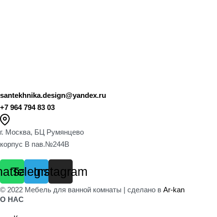
santekhnika.design@yandex.ru
+7 964 794 83 03
г. Москва, БЦ Румянцево
корпус B пав.№244B
atsapp
Telegram
Instagram
© 2022 Мебель для ванной комнаты | сделано в
Ar-kan
О НАС