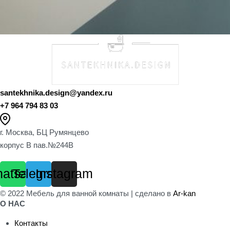
santekhnika.design@yandex.ru
+7 964 794 83 03
г. Москва, БЦ Румянцево
корпус B пав.№244B
atsapp
Telegram
Instagram
© 2022 Мебель для ванной комнаты | сделано в
Ar-kan
О НАС
Контакты